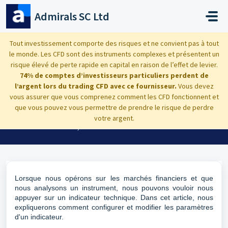
Passer au contenu principal
Admirals SC Ltd
Accueil
...
Comment modifier les paramètres d'un indicateur dans ...
Tout investissement comporte des risques et ne convient pas à tout
le monde. Les CFD sont des instruments complexes et présentent un
risque élevé de perte rapide en capital en raison de l’effet de levier.
74% de comptes d’investisseurs particuliers perdent de
l’argent lors du trading CFD avec ce fournisseur.
Vous devez
Comment modifier les paramètres
vous assurer que vous comprenez comment les CFD fonctionnent et
que vous pouvez vous permettre de prendre le risque de perdre
d'un indicateur dans MetaTrader
votre argent.
Modifié le Mar, 14 Avr. à 1:11 H
Lorsque nous opérons sur les marchés financiers et que
nous analysons un instrument, nous pouvons vouloir nous
appuyer sur un indicateur technique. Dans cet article, nous
expliquerons comment configurer et modifier les paramètres
d'un indicateur.