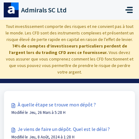
Passer au contenu principal
Admirals SC Ltd
Accueil
Base de connaissances
Dashboard
Tout investissement comporte des risques et ne convient pas à tout
le monde. Les CFD sont des instruments complexes et présentent un
Problèmes de dépôt
risque élevé de perte rapide en capital en raison de l’effet de levier.
74% de comptes d’investisseurs particuliers perdent de
l’argent lors du trading CFD avec ce fournisseur.
Vous devez
vous assurer que vous comprenez comment les CFD fonctionnent et
que vous pouvez vous permettre de prendre le risque de perdre
Problèmes de dépôt (6)
votre argent.
À quelle étape se trouve mon dépôt ?
Modifié le Jeu, 26 Mars à 5:28 H
Je viens de faire un dépôt. Quel est le délai ?
Modifié le Jeu, 8 Août, 2024 à 1:28 H