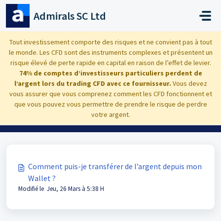
Passer au contenu principal
Admirals SC Ltd
Accueil
Base de connaissances
Dashboard
Tout investissement comporte des risques et ne convient pas à tout
le monde. Les CFD sont des instruments complexes et présentent un
Transfert interne
risque élevé de perte rapide en capital en raison de l’effet de levier.
74% de comptes d’investisseurs particuliers perdent de
l’argent lors du trading CFD avec ce fournisseur.
Vous devez
vous assurer que vous comprenez comment les CFD fonctionnent et
que vous pouvez vous permettre de prendre le risque de perdre
Transfert interne (1)
votre argent.
Comment puis-je transférer de l’argent depuis mon
Wallet ?
Modifié le Jeu, 26 Mars à 5:38 H