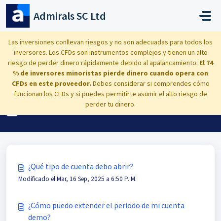
Saltar al contenido principal
Admirals SC Ltd
Inicio
Base de conocimientos
Trading: instrumentos, condiciones, cálculos
Las inversiones conllevan riesgos y no son adecuadas para todos los
inversores. Los CFDs son instrumentos complejos y tienen un alto
Tipos de cuentas
riesgo de perder dinero rápidamente debido al apalancamiento.
El 74
% de inversores minoristas pierde dinero cuando opera con
CFDs en este proveedor.
Debes considerar si comprendes cómo
funcionan los CFDs y si puedes permitirte asumir el alto riesgo de
Tipos de cuentas (2)
perder tu dinero.
¿Qué tipo de cuenta debo abrir?
Modificado el Mar, 16 Sep, 2025 a 6:50 P. M.
¿Cómo puedo extender el periodo de mi cuenta
demo?