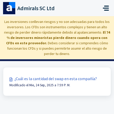
Saltar al contenido principal
Admirals SC Ltd
Inicio
Base de conocimientos
Trading: instrumentos, condiciones, cálculos
Swap
Las inversiones conllevan riesgos y no son adecuadas para todos los
inversores. Los CFDs son instrumentos complejos y tienen un alto
riesgo de perder dinero rápidamente debido al apalancamiento.
El 74
% de inversores minoristas pierde dinero cuando opera con
CFDs en este proveedor.
Debes considerar si comprendes cómo
Swap (1)
funcionan los CFDs y si puedes permitirte asumir el alto riesgo de
perder tu dinero.
¿Cuál es la cantidad del swap en esta compañía?
Modificado el Mie, 24 Sep, 2025 a 7:59 P. M.