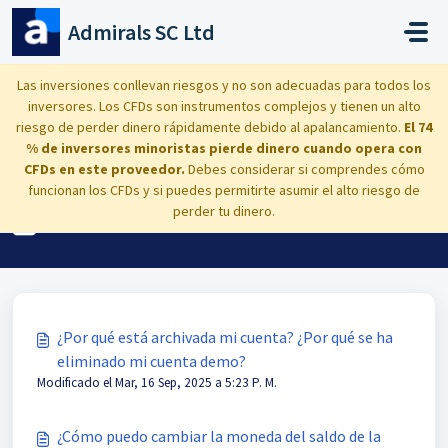
Saltar al contenido principal
Admirals SC Ltd
Inicio
Base de conocimientos
Dashboard
Las inversiones conllevan riesgos y no son adecuadas para todos los
inversores. Los CFDs son instrumentos complejos y tienen un alto
Gestión de cuenta
riesgo de perder dinero rápidamente debido al apalancamiento.
El 74
% de inversores minoristas pierde dinero cuando opera con
CFDs en este proveedor.
Debes considerar si comprendes cómo
funcionan los CFDs y si puedes permitirte asumir el alto riesgo de
Gestión de cuenta (2)
perder tu dinero.
¿Por qué está archivada mi cuenta? ¿Por qué se ha
eliminado mi cuenta demo?
Modificado el Mar, 16 Sep, 2025 a 5:23 P. M.
¿Cómo puedo cambiar la moneda del saldo de la