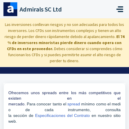
Saltar al contenido principal
Admirals SC Ltd
Inicio
...
¿Qué spread ofrecen?
Las inversiones conllevan riesgos y no son adecuadas para todos los
inversores. Los CFDs son instrumentos complejos y tienen un alto
riesgo de perder dinero rápidamente debido al apalancamiento.
El 74
% de inversores minoristas pierde dinero cuando opera con
CFDs en este proveedor.
Debes considerar si comprendes cómo
¿Qué spread ofrecen?
funcionan los CFDs y si puedes permitirte asumir el alto riesgo de
perder tu dinero.
Modificado el Mar, 16 Sep, 2025 a 5:52 P. M.
Ofrecemos unos spreads entre los más competitivos que
existen en el
mercado.
Para
conocer
tanto
el
spread
mínimo
como
el
medi
o de
cada
instrumento
, consulta
la
sección
de
Especificaciones del Contrato
en
nuestro
sitio
web.